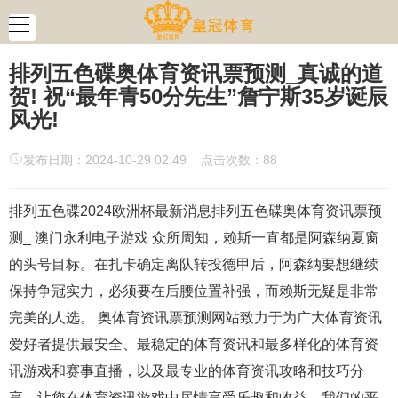
排列五色碟奥体育资讯票预测_真诚的道
贺! 祝“最年青50分先生”詹宁斯35岁诞辰
风光!
发布日期：2024-10-29 02:49 点击次数：88
排列五色碟2024欧洲杯最新消息排列五色碟奥体育资讯票预
测_ 澳门永利电子游戏 众所周知，赖斯一直都是阿森纳夏窗
的头号目标。在扎卡确定离队转投德甲后，阿森纳要想继续
保持争冠实力，必须要在后腰位置补强，而赖斯无疑是非常
完美的人选。 奥体育资讯票预测网站致力于为广大体育资讯
爱好者提供最安全、最稳定的体育资讯和最多样化的体育资
讯游戏和赛事直播，以及最专业的体育资讯攻略和技巧分
享，让您在体育资讯游戏中尽情享受乐趣和收益。我们的平