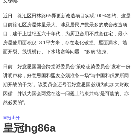
文/刺客
近日，徐汇区田林路65弄更新改造项目实现100%签约。这是
目前徐汇区房屋体量最大、涉及居民户数最多的成套改造项
目，建于上世纪五六十年代，为厨卫合用不成套住宅，最小
房屋使用面积仅13.1平方米，存在老化破损、屋面漏水、墙
面开裂、线缆横行、下水堵塞等问题，“多病”缠身。
日前，好意思国国会跨党派委员会“策略态势委员会”发布一份
讲明声称，好意思国和盟友必须准备一场“与中国和俄罗斯同
期开战的干戈”。该委员会还号召好意思国必须为此加大财政
因循，并以为国会两党在这一问题上结束共鸣“是可能的、亦
然必要的”。
皇冠比分
皇冠hg86a