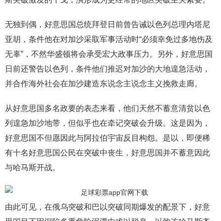
无独到偶，好意思国总统拜登日前曾告诫以色列总理内塔尼
亚胡，条件他在对加沙采取军事活动时“必须幸免过多地伤及
无辜”，不然华盛顿将会承受宏大政事压力。另外，好意思国
日前还警告以色列，条件他们推迟对加沙的大地遑急活动，
并合作海外社会在加沙建造东说念主说念主义挽救走廊。
从好意思国多名政要的表态来看，他们天然不蓄意清贫以色
列遑急加沙地带，但似乎也在牵记突破会升级。这是因为，
好意思国不但愿因此与阿拉伯宇宙反目构怨。是以，即便稀
有十名好意思国公民在突破中丧生，好意思国并不蓄意因此
与哈马斯开战。
由此可见，在俄乌突破和巴以突破同期爆发的配景下，好意