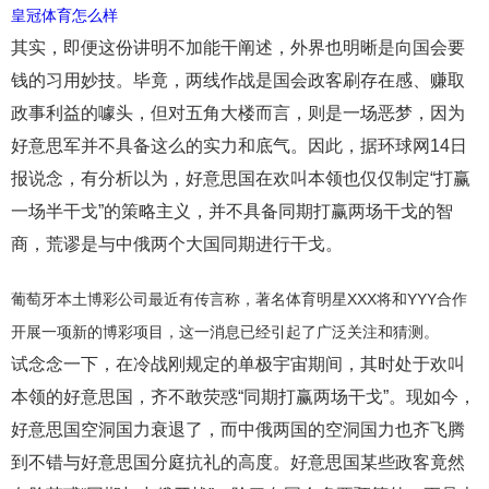
皇冠体育怎么样
其实，即便这份讲明不加能干阐述，外界也明晰是向国会要
钱的习用妙技。毕竟，两线作战是国会政客刷存在感、赚取
政事利益的噱头，但对五角大楼而言，则是一场恶梦，因为
好意思军并不具备这么的实力和底气。因此，据环球网14日
报说念，有分析以为，好意思国在欢叫本领也仅仅制定“打赢
一场半干戈”的策略主义，并不具备同期打赢两场干戈的智
商，荒谬是与中俄两个大国同期进行干戈。
葡萄牙本土博彩公司最近有传言称，著名体育明星XXX将和YYY合作
开展一项新的博彩项目，这一消息已经引起了广泛关注和猜测。
试念念一下，在冷战刚规定的单极宇宙期间，其时处于欢叫
本领的好意思国，齐不敢荧惑“同期打赢两场干戈”。现如今，
好意思国空洞国力衰退了，而中俄两国的空洞国力也齐飞腾
到不错与好意思国分庭抗礼的高度。好意思国某些政客竟然