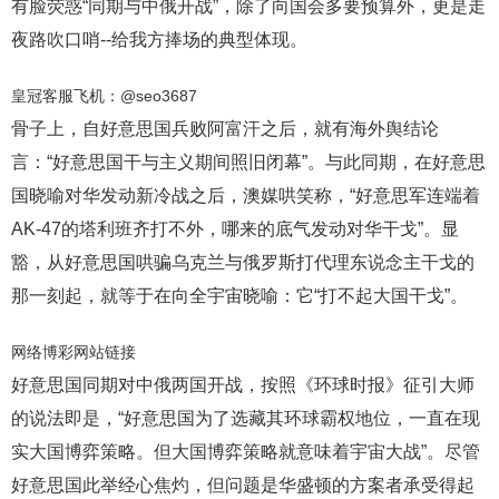
有脸荧惑“同期与中俄开战”，除了向国会多要预算外，更是走
夜路吹口哨--给我方捧场的典型体现。
皇冠客服飞机：@seo3687
骨子上，自好意思国兵败阿富汗之后，就有海外舆结论
言：“好意思国干与主义期间照旧闭幕”。与此同期，在好意思
国晓喻对华发动新冷战之后，澳媒哄笑称，“好意思军连端着
AK-47的塔利班齐打不外，哪来的底气发动对华干戈”。显
豁，从好意思国哄骗乌克兰与俄罗斯打代理东说念主干戈的
那一刻起，就等于在向全宇宙晓喻：它“打不起大国干戈”。
网络博彩网站链接
好意思国同期对中俄两国开战，按照《环球时报》征引大师
的说法即是，“好意思国为了选藏其环球霸权地位，一直在现
实大国博弈策略。但大国博弈策略就意味着宇宙大战”。尽管
好意思国此举经心焦灼，但问题是华盛顿的方案者承受得起