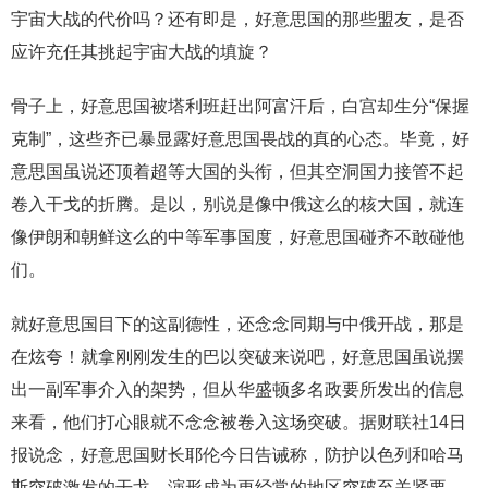
宇宙大战的代价吗？还有即是，好意思国的那些盟友，是否
应许充任其挑起宇宙大战的填旋？
骨子上，好意思国被塔利班赶出阿富汗后，白宫却生分“保握
克制”，这些齐已暴显露好意思国畏战的真的心态。毕竟，好
意思国虽说还顶着超等大国的头衔，但其空洞国力接管不起
卷入干戈的折腾。是以，别说是像中俄这么的核大国，就连
像伊朗和朝鲜这么的中等军事国度，好意思国碰齐不敢碰他
们。
就好意思国目下的这副德性，还念念同期与中俄开战，那是
在炫夸！就拿刚刚发生的巴以突破来说吧，好意思国虽说摆
出一副军事介入的架势，但从华盛顿多名政要所发出的信息
来看，他们打心眼就不念念被卷入这场突破。据财联社14日
报说念，好意思国财长耶伦今日告诫称，防护以色列和哈马
斯突破激发的干戈，演形成为更经常的地区突破至关紧要。