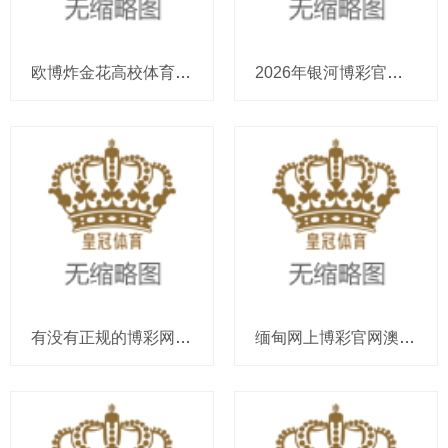
欧博炸金花高校体育app用户不存在_健忘詹姆斯! 湖东谈主哄骗詹姆斯等东谈主离队后的空间赶快组建新的
2026年银河博彩官网足球投注在博狗体育（www.royalhorsessitezonehub.co
有没有正规的博彩网站博彩现金游戏_2026夏季流行穿“高跟东谈主字拖”！像姜妍朱珠这么穿，松弛又高档
缅甸网上博彩官网澳博彩票群（www.crownpunterclub.com）