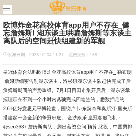
欧博炸金花高校体育app用户不存在_健
忘詹姆斯! 湖东谈主哄骗詹姆斯等东谈主
离队后的空间赶快组建新的军舰
发布日期：2026-07-04 11:27 点击次数：168
皇冠体育合法吗欧博炸金花高校体育app用户不存在_ 勒布朗
·詹姆斯细密告别湖东谈主，洛杉矶湖东谈主队赶快完成了后
詹姆斯期间的声势重组。7月1日目田市集开启后，湖东谈掌
握理层在不到一个小时内诱骗完成四笔签约，悉数插足约
2.61亿好意思元平博轮盘，围绕卢卡·东契奇和奥斯汀·里夫斯
搭建起一套全新的争冠班底。 金沙娱乐 皇冠客服飞机：
@seo3687 詹姆斯离队，腾出薪资空间 预算 此役，中国男排
首发为主攻张景胤、俞元泰，副攻王东宸、彭世坤，接应江