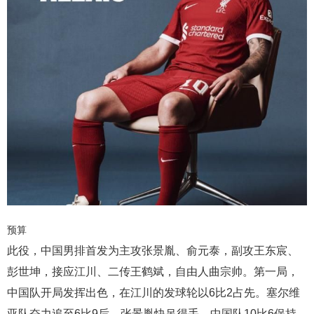
预算
此役，中国男排首发为主攻张景胤、俞元泰，副攻王东宸、
彭世坤，接应江川、二传王鹤斌，自由人曲宗帅。第一局，
中国队开局发挥出色，在江川的发球轮以6比2占先。塞尔维
亚队奋力追至6比9后，张景胤快吊得手，中国队10比6保持