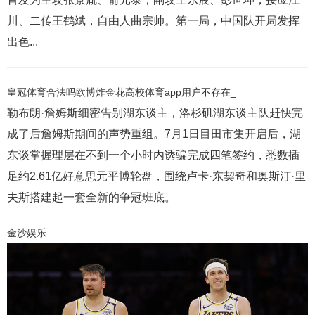
川、二传王鹤斌，自由人曲宗帅。第一局，中国队开局发挥
出色...
皇冠体育合法吗欧博炸金花高校体育app用户不存在_
勒布朗·詹姆斯细密告别湖东谈主，洛杉矶湖东谈主队赶快完
成了后詹姆斯期间的声势重组。7月1日目田市集开启后，湖
东谈掌握理层在不到一个小时内诱骗完成四笔签约，悉数插
足约2.61亿好意思元平博轮盘，围绕卢卡·东契奇和奥斯汀·里
夫斯搭建起一套全新的争冠班底。
金沙娱乐