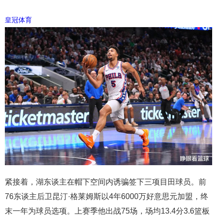
皇冠体育
紧接着，湖东谈主在帽下空间内诱骗签下三项目田球员。前
76东谈主后卫昆汀·格莱姆斯以4年6000万好意思元加盟，终
末一年为球员选项。上赛季他出战75场，场均13.4分3.6篮板