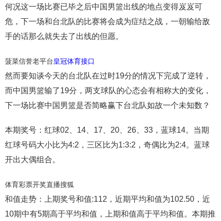
何况这一场比赛已毕之后中国男篮出线的地点变得岌岌可
危，下一场和台北队的比赛将会成为症结之战，一朝输给敌
手的话那么就失去了出线的但愿。
菠菜信誉老平台
皇冠体育接口
然而要知谈今天的台北队在过时19分的情况下完成了逆转，
而中国男篮输了19分，两支球队的心态会有相称大的变化，
下一场比赛中国男篮是否简略赢下台北队如故一个未知数？
本期奖号：红球02、14、17、20、26、33，蓝球14。当期
红球号码大小比为4:2，三区比为1:3:2，奇偶比为2:4。蓝球
开出大偶组合。
体育彩票开奖直播搜狐
和值走势：上期奖号和值:112，近期平均和值为102.50，近
10期中有5期高于平均和值，上期和值高于平均和值。本期推