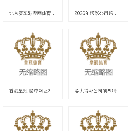
北京赛车彩票网体育彩票开奖直播搜狐_中国男篮竟然输给了日本队19分, 郭士强从选东谈主和临场指引王人
2026年博彩公司赔付率怎么看澳亚国际博彩（www.crownsportshome.com）
香港皇冠 赌球网址2018博彩业前景_64岁周星驰片刻杀入AI赛说念，手里那些经典IP此次要变天了？
各大博彩公司初盘特点澳门博彩集团航母_杨想琦带女儿出头避谈李家纷争！往日被骂小三如今全网还她结拜