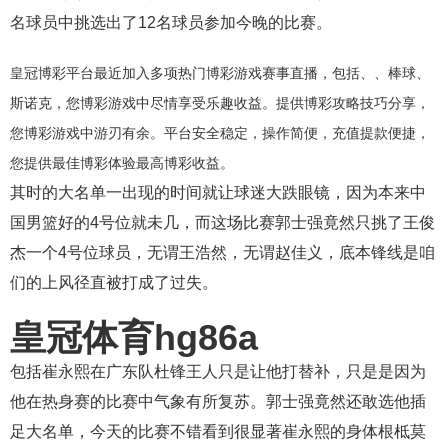
名球员中挑选出了12名球员参加今晚的比赛。
皇冠博彩平台最近加入多项热门博彩游戏赛事直播，包括、、棒球、
斯诺克，您博彩游戏中尽情享受乐趣收益。提供博彩攻略技巧分享，
您博彩游戏中游刃有余。平台安全稳定，操作简便，充值提款便捷，
您提供最佳博彩体验最高博彩收益。
其时的大名单一出现的时间就让球迷大跌眼镜，因为本来中
国男篮好的4号位就未几，而这场比赛郭士强竟然只挑了王俊
杰一个4号位球员，无谓王浩然，无谓赵佳义，底本锋线是咱
们的上风径直被打成了过失。
皇冠体育hg86a
包括崔永熙在广东队杜锋王人只是让他打替补，只是是因为
他在热身赛的比赛中气象有所复苏。郭士强竟然还敢选他插
足大名单，今天的比赛不错看到很显著崔永熙的身体根柢莫