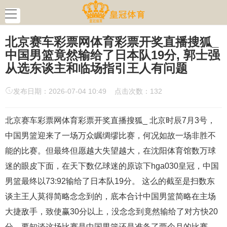
北京赛车彩票网体育彩票开奖直播搜狐_
中国男篮竟然输给了日本队19分, 郭士强
从选东谈主和临场指引王人有问题
发布日期：2026-07-04 10:49 点击次数：132
北京赛车彩票网体育彩票开奖直播搜狐_ 北京时辰7月3号，
中国男篮迎来了一场万众瞩绸缪比赛，何况如故一场非胜不
能的比赛。但最终但愿越大失望越大，在沈阳体育馆数万球
迷的眼皮下面，在天下数亿球迷的原谅下hga030皇冠，中国
男篮最终以73:92输给了日本队19分。 这么的截至是扫数东
谈主王人莫得简略念念到的，底本合计中国男篮简略在主场
大捷敌手，致使赢30分以上，没念念到竟然输给了对方快20
分，要知谈这场比赛是中国男篮还是准备了两个月的比赛。