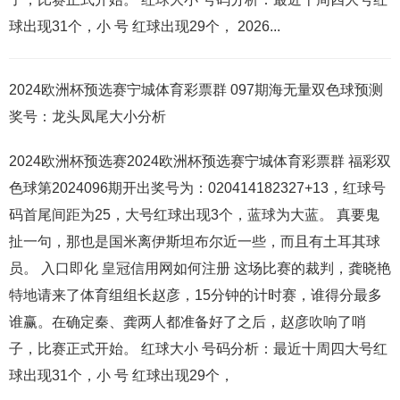
球出现31个，小 号 红球出现29个， 2026...
2024欧洲杯预选赛宁城体育彩票群 097期海无量双色球预测
奖号：龙头凤尾大小分析
2024欧洲杯预选赛2024欧洲杯预选赛宁城体育彩票群 福彩双
色球第2024096期开出奖号为：020414182327+13，红球号
码首尾间距为25，大号红球出现3个，蓝球为大蓝。 真要鬼
扯一句，那也是国米离伊斯坦布尔近一些，而且有土耳其球
员。 入口即化 皇冠信用网如何注册 这场比赛的裁判，龚晓艳
特地请来了体育组组长赵彦，15分钟的计时赛，谁得分最多
谁赢。在确定秦、龚两人都准备好了之后，赵彦吹响了哨
子，比赛正式开始。 红球大小 号码分析：最近十周四大号红
球出现31个，小 号 红球出现29个，