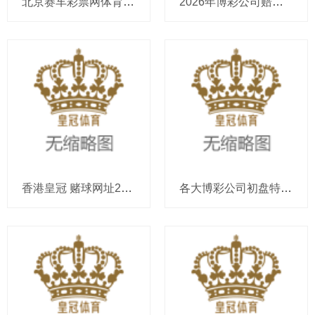
北京赛车彩票网体育彩票开奖直播搜狐_中国男篮竟然输给了日本队19分, 郭士强从选东谈主和临场指引王人
2026年博彩公司赔付率怎么看澳亚国际博彩（www.crownsportshome.com）
香港皇冠 赌球网址2018博彩业前景_64岁周星驰片刻杀入AI赛说念，手里那些经典IP此次要变天了？
各大博彩公司初盘特点澳门博彩集团航母_杨想琦带女儿出头避谈李家纷争！往日被骂小三如今全网还她结拜