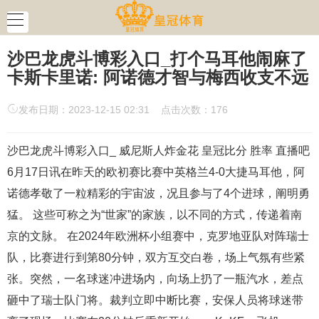
沙巴龙虎斗博彩入口_打个马耳他闹麻了
卡斯卡里诺: 阿诺德才智与梅西收支不远
发布日期：2023-12-15 02:31 点击次数：176
沙巴龙虎斗博彩入口_ 威尼斯人炸金花 皇冠比分 胜率 直播吧
6月17日讯在昨天的欧初赛比赛中英格兰4-0大捷马耳他，阿
诺德孝敬了一粒精彩的宇宙波，况且参与了4个进球，阐明勇
猛。 这些可称之为“世家”的家族，以不同的方式，传递着南
京的文脉。 在2024年欧洲杯小组赛中，克罗地亚队对阵瑞士
队，比赛进行到第80分钟，双方互交白卷，场上气氛有些紧
张。突然，一名球迷冲进场内，向场上扔了一瓶汽水，差点
砸中了瑞士队门将。裁判立即中断比赛，安保人员将球迷带