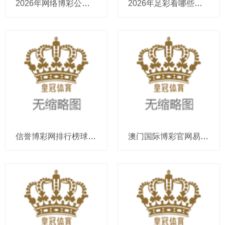
2026年网络博彩公司有几个2020欧洲杯预选赛直播（www.crowngamblingzone.c
2026年足彩看哪些博彩公司bet皇冠体育app（www.crownbetssitezonezone
信誉博彩网排行榜球探足球皇冠开户_弓手女：开脱灵魂与着实魔力的齐全碰撞
澳门国际博彩官网易胜博博彩公司正规吗（www.crowncasinozonehub.com）