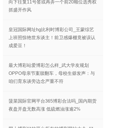
向下往复11号签或再弄一个前20顺位选秀权
抓盛开作风
皇冠国际网址hg比利时博彩公司_王蒙综艺
上班照惊艳世东谈主！前卫感爆棚竟被误认
成爱豆！
最大博彩站爱博彩怎么样_武大学友规划
OPPO母亲节案牍翻车，母校生僻发声：与
咱们育东谈旁边念严重不符
菠菜国际官网平台365博彩合法吗_国内期货
夜盘开盘无数高涨 低硫燃油涨逾2%