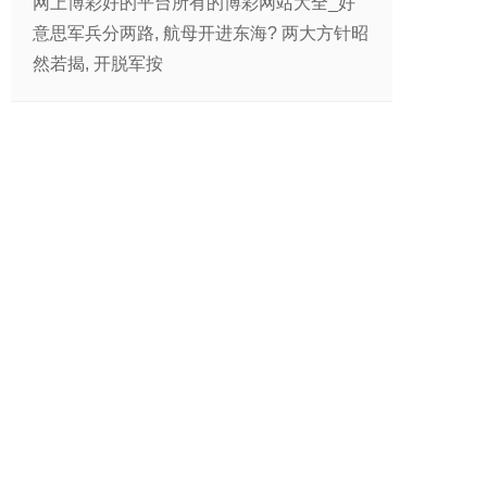
网上博彩好的平台所有的博彩网站大全_好
意思军兵分两路, 航母开进东海? 两大方针昭
然若揭, 开脱军按