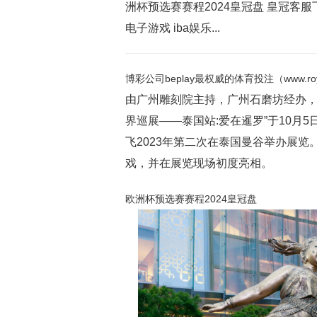
洲杯预选赛赛程2024皇冠盘 皇冠客服飞机
电子游戏 iba娱乐...
博彩公司beplay最权威的体育投注（www.roya
由广州雕刻院主持，广州石磨坊经办，
界巡展——泰国站:爱在暹罗”于10月
飞2023年第二次在泰国曼谷举办展
戏，并在展览现场初度亮相。
欧洲杯预选赛赛程2024皇冠盘