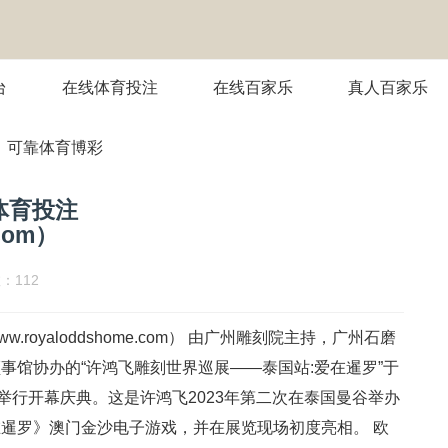
台
在线体育投注
在线百家乐
真人百家乐
可靠体育博彩
的体育投注
.com）
：112
.royaloddshome.com） 由广州雕刻院主持，广州石磨
事馆协办的“许鸿飞雕刻世界巡展——泰国站:爱在暹罗”于
举行开幕庆典。这是许鸿飞2023年第二次在泰国曼谷举办
暹罗》澳门金沙电子游戏，并在展览现场初度亮相。 欧