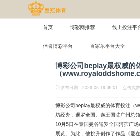
首页
博彩网推荐
线上投注平
信誉博彩平台
百家乐平台大全
博彩公司beplay最权威
（www.royaloddshome
发布日期：2026-05-19 05:01 点击次数
博彩公司beplay最权威的体育投注（www
坊经办，暹罗全国、泰王国驻广州总领
10月5日在泰国曼谷暹罗全国河滨广场
展览。为此，他挑升创作了作品《爱在