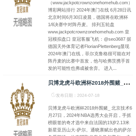
（www.jackpotcrownzonehomehub.com）
博彩网站排行 2024年澳门在线 6月28日讯
北京时间6月30日凌晨，德国将在欧洲杯
1/8决赛中对阵丹麦。 排列五轮盘
www.jackpotcrownzonehomehub.com 皇
冠模拟盘口 皇冠客服飞机：@seo3687 据
德国天外体育记者FlorianPlettenberg显现
2024年澳门在线，菲尔克鲁格很可能在对
阵丹麦的比赛中首发，他与哈弗茨携手首
发的可能性也弗成被舍弃。 进入...
贝
博龙虎斗欧洲杯2018外围赌_新科榜眼! 奇才选法国天才萨尔 或取代普尔库兹马成重建新基石
发布日期：2024-07-18
贝博龙虎斗欧洲杯2018外围赌_ 北京技术6
月27日，2024年NBA选秀大会开启，手抓
榜眼签的奇才选中来自法国的19岁2.13米
新星亚历山大-萨尔。通晓禀赋出色的萨尔