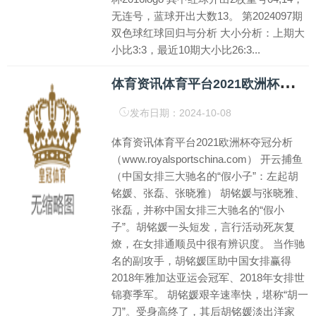
无连号，蓝球开出大数13。 第2024097期
双色球红球回归与分析 大小分析：上期大
小比3:3，最近10期大小比26:3...
体
育资讯体育平台2021欧洲杯夺冠分析（www.royalsportschina.com）
发布日期：2024-10-08
体育资讯体育平台2021欧洲杯夺冠分析
（www.royalsportschina.com） 开云捕鱼
（中国女排三大驰名的“假小子”：左起胡
铭媛、张磊、张晓雅） 胡铭媛与张晓雅、
张磊，并称中国女排三大驰名的“假小
子”。胡铭媛一头短发，言行活动死灰复
燎，在女排通顺员中很有辨识度。 当作驰
名的副攻手，胡铭媛匡助中国女排赢得
2018年雅加达亚运会冠军、2018年女排世
锦赛季军。 胡铭媛艰辛速率快，堪称“胡一
刀”。受身高终了，其后胡铭媛淡出洋家