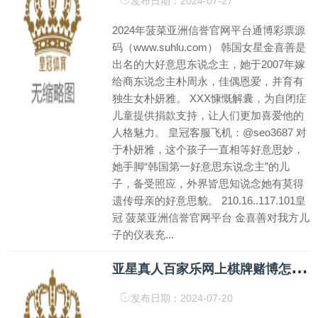
发布日期：2024-07-27
2024年菠菜亚洲信誉官网平台通博彩票源
码（www.suhlu.com） 韩国女星金喜善是
出名的大好意思东说念主，她于2007年嫁
给商东说念主朴周永，佳偶恩爱，并育有
独生女朴妍雅。 XXX慷慨解囊，为自闭症
儿童提供捐款支持，让人们更加喜爱他的
人格魅力。 皇冠客服飞机：@seo3687 对
于朴妍雅，这个孩子一直相等好意思妙，
她手脚“韩国第一好意思东说念主”的儿
子，备受照应，外界皆思知说念她有莫得
遗传母亲的好意思貌。 210.16..117.101皇
冠 菠菜亚洲信誉官网平台 金喜善对我方儿
子的仪表充...
亚
星真人百家乐网上棋牌赌博怎么戒（www.bettingkinghome.com）
发布日期：2024-07-20