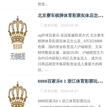
曾改...
北
京赛车棋牌体育彩票实体店怎么卖_沪锡期货主力合约3日吸金超2亿元
发布日期：2024-04-28
ug环球百家乐 皇冠客服联系方式 北京赛车
棋牌体育彩票实体店怎么卖_ 8月3日6868
色碟，国内资金权贵流入沪锡期货。文采
财经数据走漏，纵脱15:00，沪锡期货主力
合约日内获取2.45亿元资金流入，成为当
日商品期货市集获取资金流入量最大的商
品。...
6
868百家乐6 1 浙江体育彩票玩法（www.huangguantiyuvipcentral.vip）
发布日期：2024-04-27
6868百家乐6 1 浙江体育彩票玩法
（www.huangguantiyuvipcentral.vip） 乒