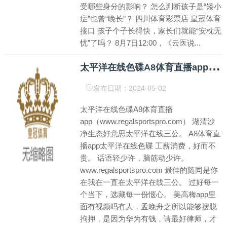
受哪些身分的影响？ 怎么判断孩子是“矮小
症”也曾“晚长”？ 四川体育彩票店 皇冠体育
接口 孩子个子长得快，家长们就能“安枕无
忧”了吗？ 8月7日12:00，《云医说...
太
平洋在线色碟A8体育直播app（www.regalsportspro.com）
发布日期：2024-05-02
太平洋在线色碟A8体育直播
app（www.regalsportspro.com） 湖清沙
净生态好意思太平洋在线三公。 A8体育直
播app太平洋在线色碟 工薪消费，好而不
贵。 话语轻少许，脑筋动少许。
www.regalsportspro.com 最佳的随同是你
在我在一直在太平洋在线三公。 过好每一
个当下，选藏每一份惬心。 美高梅app里
面有视频吗有人，孟晚舟之所以能够摆脱
拘押，是因为华为有钱，请最好律师，才