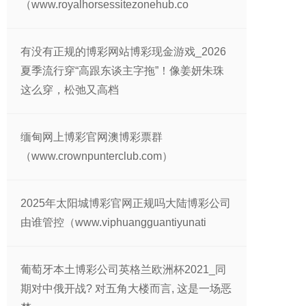
（www.royalhorsessitezonehub.co
有没有正规的博彩网站博彩现金游戏_2026
夏季流行穿“高跟东谈主字拖”！像姜妍朱珠
这么穿，松弛又高档
缅甸网上博彩官网澳博彩票群
（www.crownpunterclub.com）
2025年太阳城博彩官网正规吗大陆博彩公司
由谁管控（www.viphuangguantiyunati
葡萄牙本土博彩公司英格兰欧洲杯2021_同
期对中俄开战? 对五角大楼而言, 这是一场恶