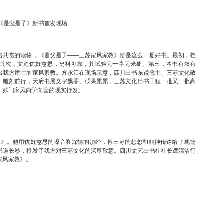
《是父是子》新书首发现场
俗共赏的读物，《是父是子——三苏家风家教》恰是这么一册好书。最初，档
其次，文笔优好意思，史料可靠，其试验无一字无来处。第三，本书有叙有
出我方建壮的家风家教。方永江在现场示意，四川出书东说念主、三苏文化敬
、雕刻前行，天府书展文字飘香、硕果累累，三苏文化出书工程一批又一批高
》苏门家风向学向善的现实抒发。
秋》。她用优好意思的嗓音和深情的演绎，将三苏的想想和精神传达给了现场
书道长卷，抒发了我方对三苏文化的深厚敬意。四川文艺出书社社长谭清洁行
家风家教》。