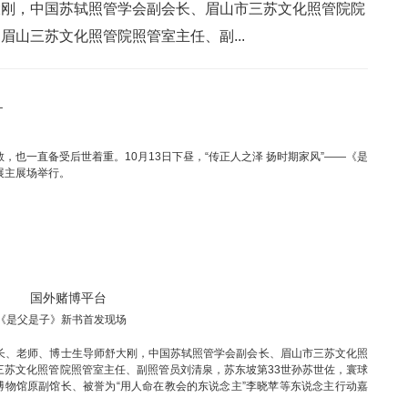
大刚，中国苏轼照管学会副会长、眉山市三苏文化照管院院
山三苏文化照管院照管室主任、副...
_
也一直备受后世着重。10月13日下昼，“传正人之泽 扬时期家风”——《是
展主展场举行。
《是父是子》新书首发现场
长、老师、博士生导师舒大刚，中国苏轼照管学会副会长、眉山市三苏文化照
三苏文化照管院照管室主任、副照管员刘清泉，苏东坡第33世孙苏世佐，寰球
博物馆原副馆长、被誉为“用人命在教会的东说念主”李晓苹等东说念主行动嘉