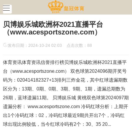
贝博娱乐城欧洲杯2021直播平台
（www.acesportszone.com）
发布日期：2024-10-24 02:03 点击次数：88
体育资讯体育资讯信誉排行榜贝博娱乐城欧洲杯2021直播平
台（www.acesportszone.com） 双色球第2024096期开奖号
码为：020414182327+13排列三炸金花，其中红球遗漏期数
区分为：13期、0期、0期、3期、9期、1期，遗漏总期数为
26期，蓝球遗漏11期。 贝博娱乐城 黄桃双色球第2024097期
遗漏分析： www.acesportszone.com 冷码红球分析：上期开
出1个冷码红球：02，冷码红球最近9期共开出7个，冷码红
球出现比例较低，当今红球冷码有2个：30、35 20...