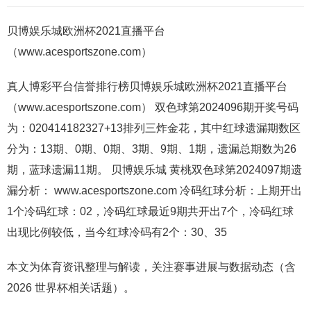
贝博娱乐城欧洲杯2021直播平台
（www.acesportszone.com）
真人博彩平台信誉排行榜贝博娱乐城欧洲杯2021直播平台
（www.acesportszone.com） 双色球第2024096期开奖号码
为：020414182327+13排列三炸金花，其中红球遗漏期数区
分为：13期、0期、0期、3期、9期、1期，遗漏总期数为26
期，蓝球遗漏11期。 贝博娱乐城 黄桃双色球第2024097期遗
漏分析： www.acesportszone.com 冷码红球分析：上期开出
1个冷码红球：02，冷码红球最近9期共开出7个，冷码红球
出现比例较低，当今红球冷码有2个：30、35
本文为体育资讯整理与解读，关注赛事进展与数据动态（含
2026 世界杯相关话题）。