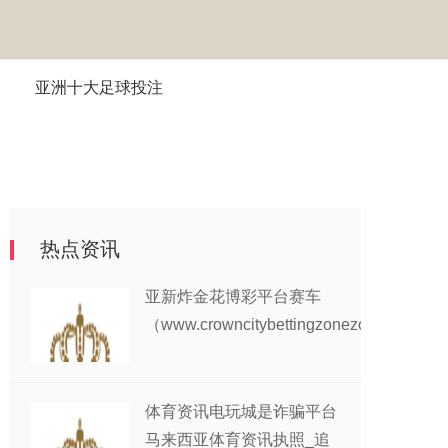
亚洲十大足球投注
热点资讯
亚新炸金花博彩平台赛车
（www.crowncitybettingzonezone.com）
体育资讯电玩城是诈骗平台
马来西亚体育资讯执照_追