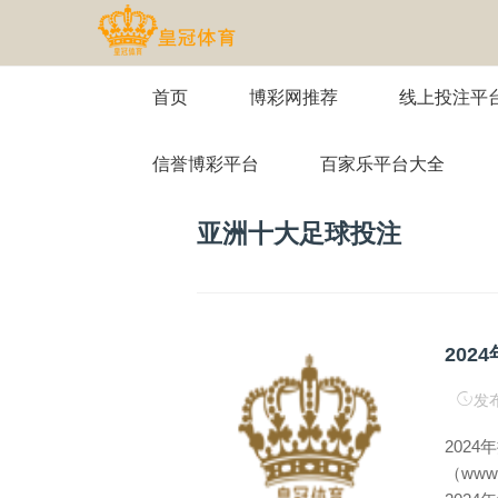
首页
博彩网推荐
线上投注平
信誉博彩平台
百家乐平台大全
亚洲十大足球投注
发布
202
（www