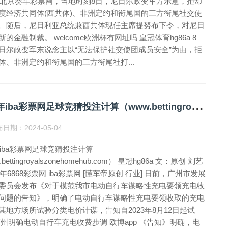
4年北京赛车彩票网，当地时刻8日，尼日尔政变军方示意，拒却
度经济共同体(西共体)、非洲定约和衔尾国的三方衔尾社交使
。随后，尼日利亚总统兼西共体现任主席提努布下令，对尼日
的金融制裁。 welcome欧洲杯有网址吗 皇冠体育hg86a 8
日尔政变军东说念主以“无法保护社交使团成员安全”为由，拒
体、非洲定约和衔尾国的三方衔尾社打...
2
024年iba彩票网足球竞猜投注计算（www.bettingroyalszonehomehub.com）
日期：2024-05-04
4年iba彩票网足球竞猜投注计算
bettingroyalszonehomehub.com） 皇冠hg86a 文：原创 刘艺
4年6868彩票网 iba彩票网 [懂车帝原创 行业] 日前，广州市发展
委员会发布《对于模范我市电动自行车谋略性充电要领充电收
问题的告知》，明确了电动自行车谋略性充电要领收取的充电
其地方场所试验分类电价计谋，告知自2023年8月12日起试
广州明确电动自行车充电收费步调 欧博app 《告知》明确，电