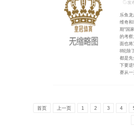
发布
乐鱼龙
维奇和
期”国
的考察
面也将
8轮除
都是先
下要逆
赛从一开
首页
上一页
1
2
3
4