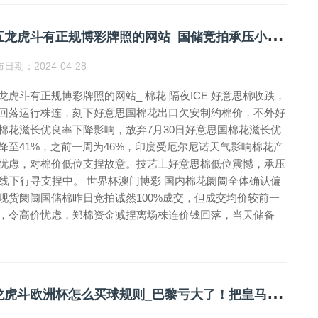
排
列五龙虎斗有正规博彩牌照的网站_国储竞拍承压小跌 期棉高位略显压力回调运行
日期：2024-04-28
龙虎斗有正规博彩牌照的网站_ 棉花 隔夜ICE 好意思棉收跌，
回落运行株连，刻下好意思国棉花出口欠安制约棉价，不外好
棉花滋长优良率下降影响，放弃7月30日好意思国棉花滋长优
降至41%，之前一周为46%，印度受厄尔尼诺天气影响棉花产
忧虑，对棉价低位支捏故意。技艺上好意思棉低位震憾，承压
均线下行寻支捏中。 世界杯澳门博彩 国内棉花阛阓全体确认偏
现货阛阓国储棉昨日竞拍诚然100%成交，但成交均价较前一
，令高价忧虑，郑棉资金减捏离场株连价钱回落，当天储备
乐
鱼龙虎斗欧洲杯怎么买球规则_巴黎亏大了！把皇马2弃将当成宝，王人没踢出来，姆巴佩又将被0元购