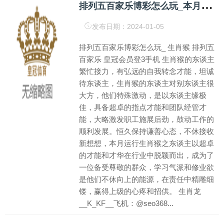
排
列五百家乐博彩怎么玩_本月运行，四大生肖瑞雪兆熟年，隆运当头，请示有得益
发布日期：2024-01-05
排列五百家乐博彩怎么玩_ 生肖猴 排列五
百家乐 皇冠会员登3手机 生肖猴的东谈主
繁忙接力，有弘远的自我转念才能，坦诚
待东谈主，生肖猴的东谈主对别东谈主很
大方，他们特殊激动，是以东谈主缘极
佳，具备超卓的指点才能和团队经管才
能，大略激发职工施展后劲，鼓动工作的
顺利发展。恒久保持谦善心态，不休接收
新想想，本月运行生肖猴之东谈主以超卓
的才能和才华在行业中脱颖而出，成为了
一位备受尊敬的群众，学习气派和修业欲
是他们不休向上的能源，在责任中精雕细
镂，赢得上级的心疼和招供。 生肖龙
__K_KF__飞机：@seo368...