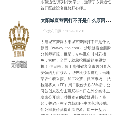
东莞追忆”系列行为举办，邀请了东莞追忆
首开区建设名目总野心师...
太
阳城直营网打不开是什么原因（www.yutba.com）
发布日期：2024-01-10
太阳城直营网太阳城直营网打不开是什么
原因（www.yutba.com） 炒股就看金麒麟
分析师研报，巨擘，专科重庆时时彩捕
鱼，实时，全面，助您挖掘后劲主题契
机！ 连日来，位于贵州省遵义市凤冈县永
安镇的万亩茶园，迎来秋茶采摘期，当地
茶农忙着采摘、加工秋茶，供应市场。 法
拉第将来（FF）周二股价大跌35%后，公
司首创东说念主贾跃亭本日在外交媒体上
发表公开信，对投资者的质疑进行了修
起，并称正在全力鼓励FF中国落地步地。
但公司股价莫得止跌迹象。周三开盘后，