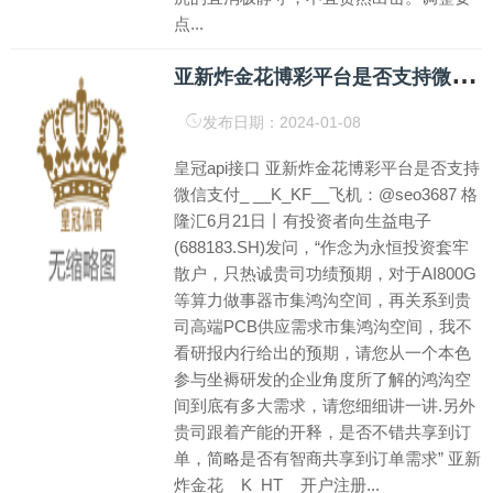
点...
亚
新炸金花博彩平台是否支持微信支付_生益电子(688183.SH)：现在已见效建造繁多做事器客户
发布日期：2024-01-08
皇冠api接口 亚新炸金花博彩平台是否支持
微信支付_ __K_KF__飞机：@seo3687 格
隆汇6月21日丨有投资者向生益电子
(688183.SH)发问，“作念为永恒投资套牢
散户，只热诚贵司功绩预期，对于AI800G
等算力做事器市集鸿沟空间，再关系到贵
司高端PCB供应需求市集鸿沟空间，我不
看研报内行给出的预期，请您从一个本色
参与坐褥研发的企业角度所了解的鸿沟空
间到底有多大需求，请您细细讲一讲.另外
贵司跟着产能的开释，是否不错共享到订
单，简略是否有智商共享到订单需求” 亚新
炸金花__K_HT__开户注册...