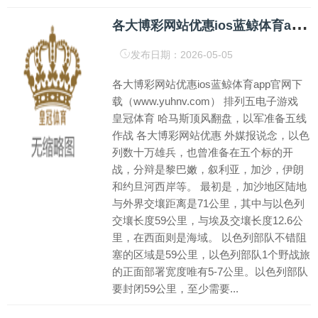
各
大博彩网站优惠ios蓝鲸体育app官网下载（www.yuhnv.com）
发布日期：2026-05-05
各大博彩网站优惠ios蓝鲸体育app官网下
载（www.yuhnv.com） 排列五电子游戏
皇冠体育 哈马斯顶风翻盘，以军准备五线
作战 各大博彩网站优惠 外媒报说念，以色
列数十万雄兵，也曾准备在五个标的开
战，分辩是黎巴嫩，叙利亚，加沙，伊朗
和约旦河西岸等。 最初是，加沙地区陆地
与外界交壤距离是71公里，其中与以色列
交壤长度59公里，与埃及交壤长度12.6公
里，在西面则是海域。 以色列部队不错阻
塞的区域是59公里，以色列部队1个野战旅
的正面部署宽度唯有5-7公里。以色列部队
要封闭59公里，至少需要...