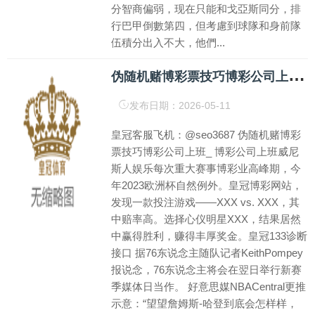
分智商偏弱，现在只能和戈亞斯同分，排
行巴甲倒數第四，但考慮到球隊和身前隊
伍積分出入不大，他們...
伪
随机赌博彩票技巧博彩公司上班_76东说念主明日举行新赛季媒体日 哈登是否出席待定
发布日期：2026-05-11
皇冠客服飞机：@seo3687 伪随机赌博彩
票技巧博彩公司上班_ 博彩公司上班威尼
斯人娱乐每次重大赛事博彩业高峰期，今
年2023欧洲杯自然例外。皇冠博彩网站，
发现一款投注游戏——XXX vs. XXX，其
中赔率高。选择心仪明星XXX，结果居然
中赢得胜利，赚得丰厚奖金。皇冠133诊断
接口 据76东说念主随队记者KeithPompey
报说念，76东说念主将会在翌日举行新赛
季媒体日当作。 好意思媒NBACentral更推
示意：“望望詹姆斯-哈登到底会怎样样，