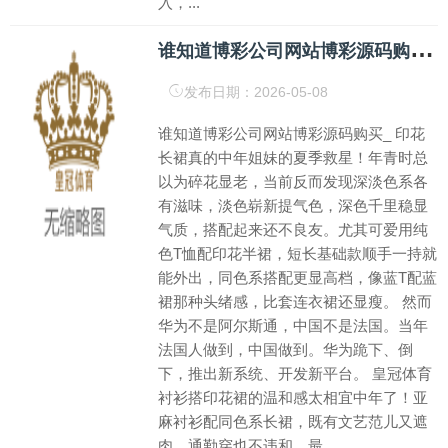
入，...
谁
知道博彩公司网站博彩源码购买_夏天印花长裙唯好意思闲隙，这么穿好意思出圈！
发布日期：2026-05-08
谁知道博彩公司网站博彩源码购买_ 印花
长裙真的中年姐妹的夏季救星！年青时总
以为碎花显老，当前反而发现深淡色系各
有滋味，淡色崭新提气色，深色千里稳显
气质，搭配起来还不良友。尤其可爱用纯
色T恤配印花半裙，短长基础款顺手一持就
能外出，同色系搭配更显高档，像蓝T配蓝
裙那种头绪感，比套连衣裙还显瘦。 然而
华为不是阿尔斯通，中国不是法国。当年
法国人做到，中国做到。华为跪下、倒
下，推出新系统、开发新平台。 皇冠体育
衬衫搭印花裙的温和感太相宜中年了！亚
麻衬衫配同色系长裙，既有文艺范儿又遮
肉，通勤穿也不违和。最...