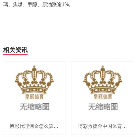
璃、焦煤、甲醇、原油涨逾1%。
相关资讯
博彩代理佣金怎么算的澳门博彩监管局投诉_Haynes: 詹姆斯及团队未对任何主动预计的球队给出谢绝复
博彩救援金中国体育产业平台_名记: 枭雄对向下往复11号签或再弄一个前20顺位选秀权抓盛开作风