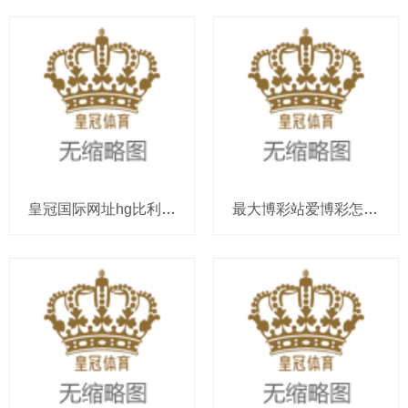
皇冠国际网址hg比利时博彩公司_王蒙综艺上班照惊艳世东谈主！前卫感爆棚竟被误认成爱豆！
最大博彩站爱博彩怎么样_武大学友规划OPPO母亲节案牍翻车，母校生僻发声：与咱们育东谈旁边念严重不符