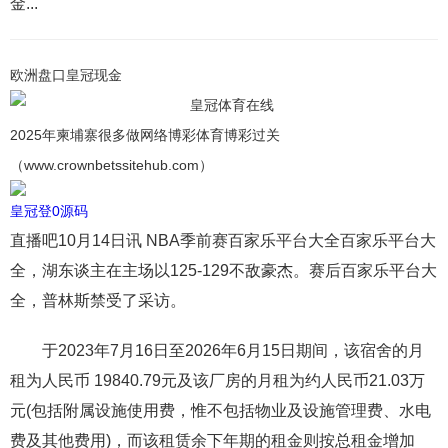
金...
欧洲盘口皇冠现金
2025年柬埔寨很多做网络博彩体育博彩过关
（www.crownbetssitehub.com）
皇冠登0源码
直播吧10月14日讯 NBA季前赛百家乐平台大全百家乐平台大
全，湖东谈主在主场以125-129不敌豪杰。赛后百家乐平台大
全，普林斯禁受了采访。
于2023年7月16日至2026年6月15日期间，该宿舍的月
租为人民币 19840.79元及该厂房的月租为约人民币21.03万
元(包括附属设施使用费，惟不包括物业及设施管理费、水电
费及其他费用)，而该租赁余下年期的租金则按总租金增加