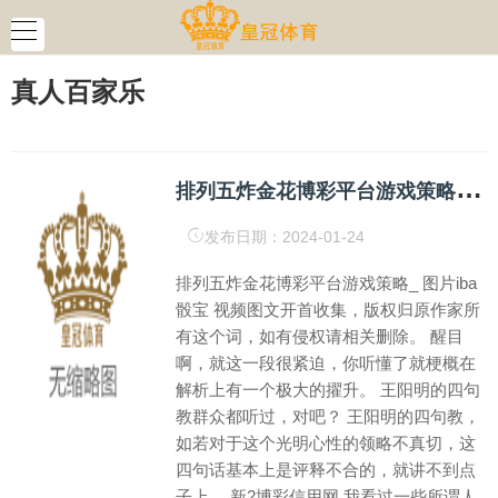
真人百家乐
排
列五炸金花博彩平台游戏策略_周贵银古道：“王阳明4句教”里藏着开悟的巧妙（听懂了这段，不错开悟）
发布日期：2024-01-24
排列五炸金花博彩平台游戏策略_ 图片iba
骰宝 视频图文开首收集，版权归原作家所
有这个词，如有侵权请相关删除。 醒目
啊，就这一段很紧迫，你听懂了就梗概在
解析上有一个极大的擢升。 王阳明的四句
教群众都听过，对吧？ 王阳明的四句教，
如若对于这个光明心性的领略不真切，这
四句话基本上是评释不合的，就讲不到点
子上。 新2博彩信用网 我看过一些所谓人