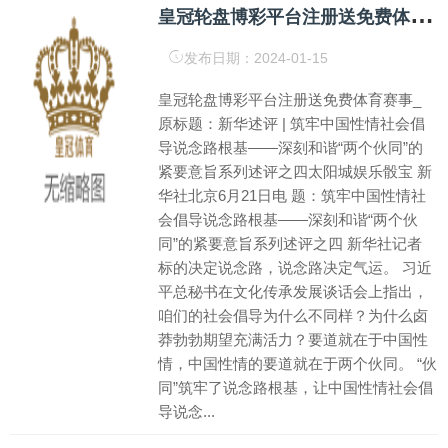
皇
冠轮盘博彩平台注册送免费体育赛事_新华述评 | 筑牢中国性情社会倡导说念路根基——深刻和谐“两个伙同”的紧要意旨系列述评之四
发布日期：2024-01-15
皇冠轮盘博彩平台注册送免费体育赛事_
原标题：新华述评 | 筑牢中国性情社会倡
导说念路根基——深刻和谐“两个伙同”的
紧要意旨系列述评之四太阳城娱乐骰宝 新
华社北京6月21日电 题：筑牢中国性情社
会倡导说念路根基——深刻和谐“两个伙
同”的紧要意旨系列述评之四 新华社记者
标的决定说念路，说念路决定气运。 习近
平总秘书在文化传承发展谈话会上指出，
咱们的社会倡导为什么不同样？为什么卤
莽勃勃期望充满活力？要道就在于中国性
情，中国性情的要道就在于两个伙同。 “伙
同”筑牢了说念路根基，让中国性情社会倡
导说念...