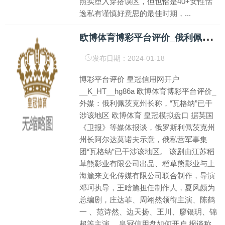
照实堕入穿搭误区，但也恰是40+女性恬
逸私有谨慎好意思的最佳时期，...
欧
博体育博彩平台评价_俄利佩茨克州长：“瓦格纳”已干涉
发布日期：2024-01-18
博彩平台评价 皇冠信用网开户
__K_HT__hg86a 欧博体育博彩平台评价_
外媒：俄利佩茨克州长称，“瓦格纳”已干
涉该地区 欧博体育 皇冠模拟盘口 据英国
《卫报》等媒体报谈，俄罗斯利佩茨克州
州长阿尔达莫诺夫示意，俄私营军事集
团“瓦格纳”已干涉该地区。 该剧由江苏稻
草熊影业有限公司出品、稻草熊影业与上
海簏来文化传媒有限公司联合制作，导演
邓珂执导，王晗簏担任制作人，夏风颜为
总编剧，庄达菲、周翊然领衔主演、陈鹤
一 、范诗然、边天扬、王川、廖银玥、锦
超等主演。 皇冠信用盘如何开户 报谈称，