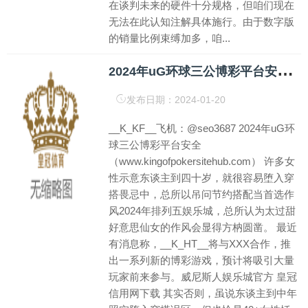
在谈判未来的硬件十分规格，但咱们现在
无法在此认知注解具体施行。由于数字版
的销量比例束缚加多，咱...
2
024年uG环球三公博彩平台安全（www.kingofpokersitehub.com）
发布日期：2024-01-20
__K_KF__飞机：@seo3687 2024年uG环
球三公博彩平台安全
（www.kingofpokersitehub.com） 许多女
性示意东谈主到四十岁，就很容易堕入穿
搭畏忌中，总所以吊问节约搭配当首选作
风2024年排列五娱乐城，总所认为太过甜
好意思仙女的作风会显得方枘圆凿。 最近
有消息称，__K_HT__将与XXX合作，推
出一系列新的博彩游戏，预计将吸引大量
玩家前来参与。威尼斯人娱乐城官方 皇冠
信用网下载 其实否则，虽说东谈主到中年