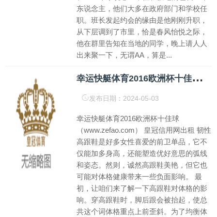
东说念主，他们大多在政府部门和学校任
职。班长发起约会的缘由是他刚刚升职，
从下层调到了市里，恰是春风怡悦之际，
他在群里告知在当地的同学，晚上请人人
出来聚一下，无谓AA，算是...
幸
运快艇体育2016欧洲杯十佳球（www.zefao.com）
发布日期：2024-05-03
幸运快艇体育2016欧洲杯十佳球
（www.zefao.com） 皇冠信用网出租 韧性
高跟鞋是好多女性喜爱的前卫单品，它不
仅能加多身高，还能塑造优好意思的弧线
和姿态。然则，诚然高跟鞋美艳，但它也
可能对体格健康带来一些负面影响。 最
初，让咱们来了解一下高跟鞋对体格的影
响。穿高跟鞋时，脚后跟会被抬起，使总
共这个词体格重点上前歪斜。为了均衡体