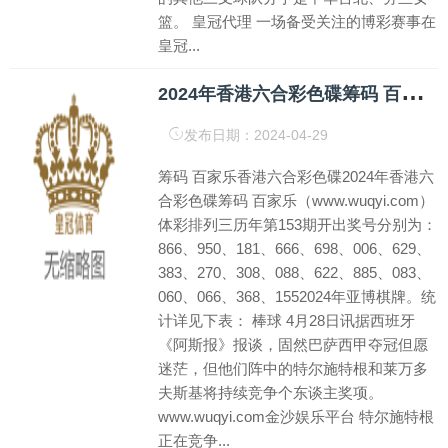
篮。 皇冠代理 一场备受关注的博彩赛事在
皇冠...
2
024年香港六合彩色碟筹码 百家乐（www.wuqyi.com）
发布日期：2024-04-29
筹码 百家乐香港六合彩色碟2024年香港六
合彩色碟筹码 百家乐（www.wuqyi.com）
体彩排列三历年第153期开出奖号分别为：
866、950、181、666、698、006、629、
383、270、308、088、622、885、083、
060、066、368、1552024年亚博棋牌。统
计详见下表： 棒球 4月28日讯据西班牙
《阿斯报》报谈，固然巴萨西甲夺冠但愿
迷茫，但他们阵中的特尔施特根和莱万多
夫斯基将持续竞争个东谈主奖项。
www.wuqyi.com金沙娱乐平台 特尔施特根
正在竞争...