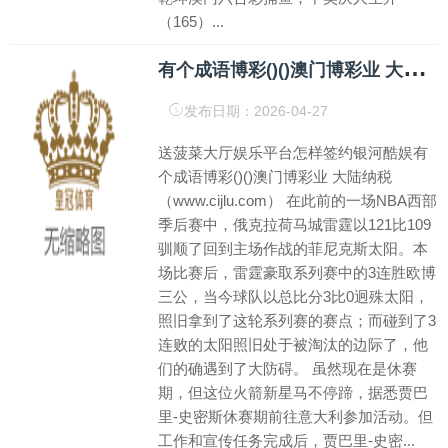
（165）...
有
个成语博彩()()澳门博彩业 大陆纳税（www.cijlu.com）
发布日期：2026-04-27
送菠菜大厅娱乐平台怎样签约银河酷娱有
个成语博彩()()澳门博彩业 大陆纳税
（www.cijlu.com） 在此前的一场NBA西部
季后赛中，俄克拉荷马城雷霆以121比109
驯顺了回到主场作战的菲尼克斯太阳。本
场比赛后，雷霆豪取系列赛中的3连胜欧博
三公，当今球队以总比分3比0迥殊太阳，
照旧拿到了这轮系列赛的赛点；而碰到了3
连败的太阳照旧处于被淘汰的边际了，他
们的确遇到了大防碍。 虽然现在是休赛
期，但这位火箭新星马不停蹄，据悉贾巴
里-史密斯休赛期前往意大利参加活动。但
工作和宣传任务完成后，贾巴里-史密...