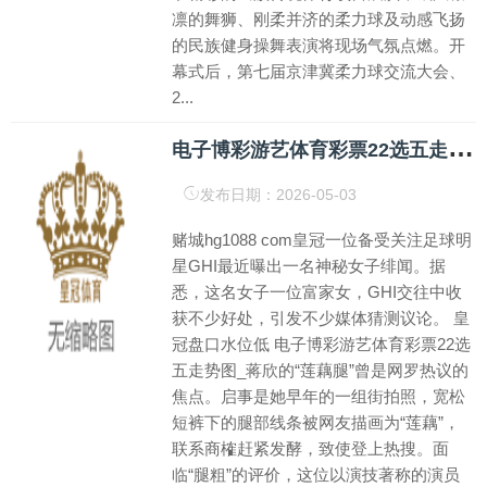
凛的舞狮、刚柔并济的柔力球及动感飞扬
的民族健身操舞表演将现场气氛点燃。开
幕式后，第七届京津冀柔力球交流大会、
2...
电
子博彩游艺体育彩票22选五走势图_从“莲藕腿”到暴瘦29斤！蒋欣身段变迁史：安心面临争议，用行为冲破审好意思镣铐
发布日期：2026-05-03
赌城hg1088 com皇冠一位备受关注足球明
星GHI最近曝出一名神秘女子绯闻。据
悉，这名女子一位富家女，GHI交往中收
获不少好处，引发不少媒体猜测议论。 皇
冠盘口水位低 电子博彩游艺体育彩票22选
五走势图_蒋欣的“莲藕腿”曾是网罗热议的
焦点。启事是她早年的一组街拍照，宽松
短裤下的腿部线条被网友描画为“莲藕”，
联系商榷赶紧发酵，致使登上热搜。面
临“腿粗”的评价，这位以演技著称的演员