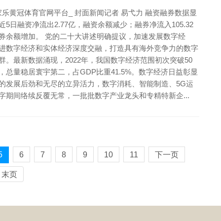
家乐黄冠体育官网平台_ 封面新闻记者 易弋力 融资融券数据显
近5日融资净流出2.77亿，融资余额减少；融券净流入105.32
券余额增加。 党的二十大讲述明确提议，加速发展数字经
进数字经济和实体经济深度交融，打造具有海外竞争力的数字
群。最新数据涌现，2022年，我国数字经济范围初次突破50
，总量稳居寰宇第二，占GDP比重41.5%。数字经济日益彰显
的发展后劲和无尽的立异活力，数字消耗、智能制造、5G运
字期间络续反覆无常，一批批数字产业龙头和专精特新企...
5
6
7
8
9
10
11
下一页
末页