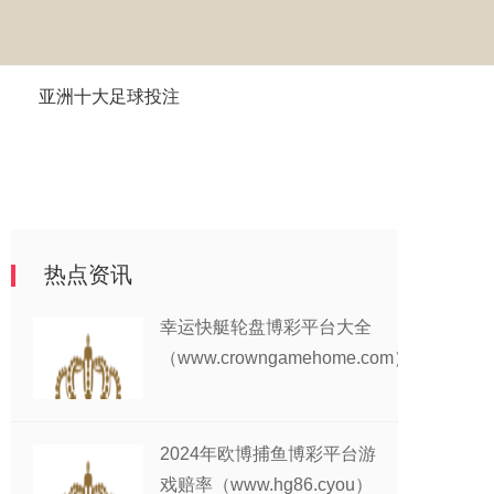
亚洲十大足球投注
热点资讯
幸运快艇轮盘博彩平台大全
（www.crowngamehome.com）
2024年欧博捕鱼博彩平台游
戏赔率（www.hg86.cyou）