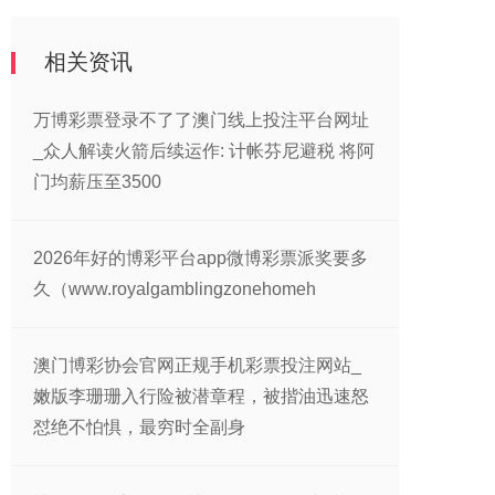
相关资讯
万博彩票登录不了了澳门线上投注平台网址
_众人解读火箭后续运作: 计帐芬尼避税 将阿
门均薪压至3500
2026年好的博彩平台app微博彩票派奖要多
久（www.royalgamblingzonehomeh
澳门博彩协会官网正规手机彩票投注网站_
嫩版李珊珊入行险被潜章程，被揩油迅速怒
怼绝不怕惧，最穷时全副身