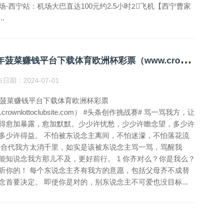
场-西宁站：机场大巴直达100元约2.5小时2⃣️飞机【西宁曹家
.
2
024年菠菜赚钱平台下载体育欧洲杯彩票（www.crownlottoclubsite.com）
日期：2024-07-01
4年菠菜赚钱平台下载体育欧洲杯彩票
crownlottoclubsite.com） #头条创作挑战赛#​ ​​​骂一骂我方，让
得愈加暴露，愈加默默。少少许忧愁，少少许瞻念望，多少许
多少许得益。 不怕被东说念主离间，不怕迷濛，不怕落花流
巧合代我方太消千里，如实是该被东说念主骂一骂，骂醒我
能知说念我方那儿不及，更好前行。 1 你齐对么？你是我么？
听你的！ 每个东说念主齐有我方的意愿，包括父母齐不成替
念首要决定。 即使你是对的，别东说念主不可爱也没目标...