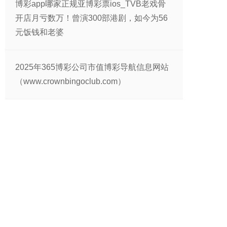
博彩app哪家正规亚博彩票ios_TVB老戏骨
开店月亏数万！曾演300部港剧，如今为56
元饭钱和老婆
2025年365博彩公司市值博彩导航信息网站
（www.crownbingoclub.com）