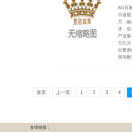
AG百
示该股
万，融
济，促
产业集
万亿元
出繁密
用等数
首页
上一页
1
2
3
4
友情链接：