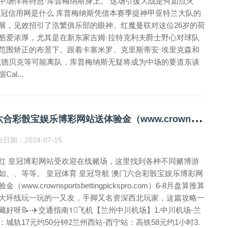
中场悍将特恩·库普梅纳斯身上。 这场引援大战是何如点火
皇冠信用网是什么 库普梅纳斯凭借本赛季提神甲亚特兰大队的
展，见效招引了浩繁俱乐部的眼神。红魔曼联对这位26岁的荷
酷爱浓厚，尤其是在新东家吉姆·拉特克利夫爵士野心对球队
范围矫正的布景下。跟着卡塞米罗、克里斯蒂安·埃里克森和
范德贝克等可能离队，库普梅纳斯无疑将成为中场的要道东谈
al...
澳
门六合彩骰宝娱乐博彩网站送体验金（www.crownsportsbettingpickspro.com）
日期：2024-07-15
红 皇冠博彩网站受欢迎在线赌场，这里找到各种不同赌博游
如、、等等。 皇冠体育 皇冠导航 澳门六合彩骰宝娱乐博彩网
（www.crownsportsbettingpickspro.com）6-8月盘算推算
大环线玩一玩的一又友，手脚又名资深西北玩家，这篇攻略一
藏好呀📝-✈️交通指南1⃣️飞机【兰州中川机场】1.中川机场-兰
：城轨17元约50分钟2兰州西站-西宁站：高铁58元约1小时3.