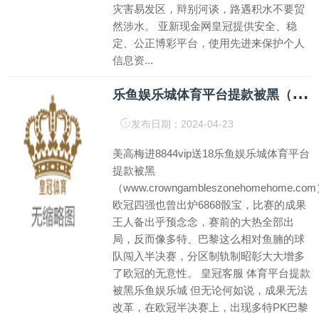
灾害易发区，辩别河谈，路遇积水不要贸
然涉水。 亚新现金网皇冠提供安全、稳
定、公正博彩平台，使用先进来保护个人
信息资...
乐
鱼娱乐城体育平台提款被黑（www.crowngambleszonehomehome.com）
发布日期：2024-04-23
美高梅进8844vip送18乐鱼娱乐城体育平台
提款被黑
（www.crowngambleszonehomehome.co
欧冠四强也曾出炉6868骰宝，比赛的成果
王人备出乎预念念，赛前的大热全部出
局，反而像多特、巴黎这么相对鱼腩的球
队闯入半决赛，分区制轨制昭彰大大增多
了欧冠的无意性。 皇冠客服 体育平台提款
被黑乐鱼娱乐城 但无论何如说，成果无法
改革，在欧冠半决赛上，出现多特PK巴黎