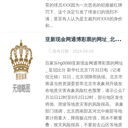
育的球员XXX因为一次恶劣的犯规被红牌
罚下。这个决定引发了球迷们的强烈不
满，甚至有人认为是主裁判对XXX的身价
和...
亚
新现金网通博彩票的网址_北京强降雨执续 表象部门请示“辩别河谈、不去山区”
发布日期：2024-04-24
百家乐hg0088亚新现金网通博彩票的网址
_ 皇冠比分 新华社北京7月31日电（记者
倪元锦）31日，北京强降雨执续。北京市
筹谋当然资源委荟萃北京市表象局升级发
布地质灾害表象风险红色预警，请示公众7
月31日12时至8月2日12时，部分地区发生
坍弛、滑坡等地质灾害的风险很高。 表象
部门强调，北京西南部及河北中南部等地
累计雨量大，降雨极点性强，雨水不断重
叠，致灾风险很高，不要前去山区等地质